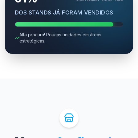
DOS STANDS JÁ FORAM VENDIDOS
Alta procura! Poucas unidades em áreas
estratégicas.