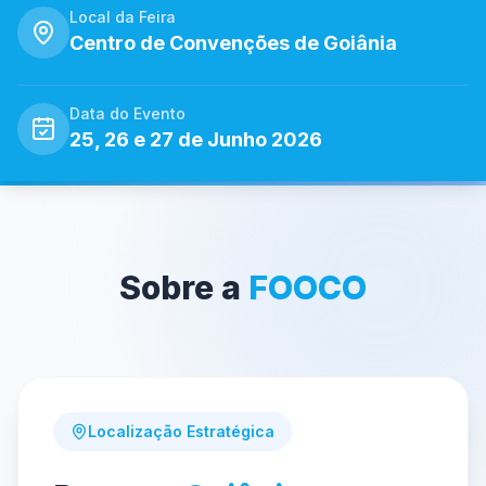
Local da Feira
Centro de Convenções de Goiânia
Data do Evento
25, 26 e 27 de Junho 2026
Sobre a
FOOCO
Localização Estratégica